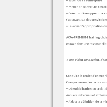
• Savoir
où va l’entreprise
• Mettre en œuvre une
straté
• Créer ou
développer une vi
s’appuyant sur des
conviction
• Favoriser
l’appropriation d
ACFA-PREMIUM Training
choi
engage dans une responsabilit
« Une vision sans action, c’e
Conduire le projet d’entrepri
Quelques exemples de nos missi
•
Démultiplication
du projet d
Annuels Individuels et Professi
• Aide à la
définition de la mi