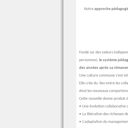
Notre
approche
pédagogi
Fondé sur des valeurs indispensa
personnne),
le système péd
des années après sa rémanen
Une culture commune s’est intr
Elle crée du lien entre les col
Ainsi les nouveaux comporteme
Cette nouvelle donne produit 
•
Une évolution collaborative
•
La libération des richesses de
•
L’adaptation du management à