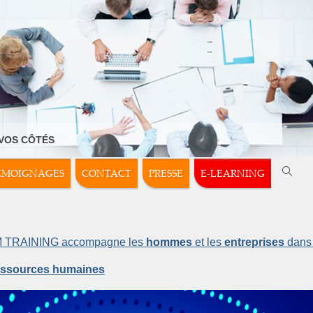
 VOS CÔTÉS
ÉMOIGNAGES
CONTACT
PRESSE
E-LEARNING
TRAINING accompagne les 
hommes
 et les 
entreprises
 dans 
essources humaines