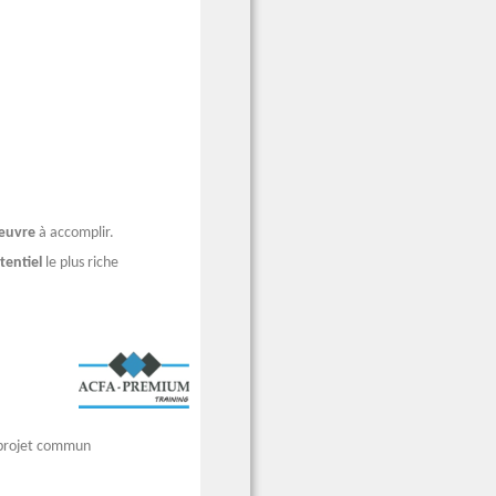
œuvre
à accomplir.
tentiel
le plus riche
n projet commun