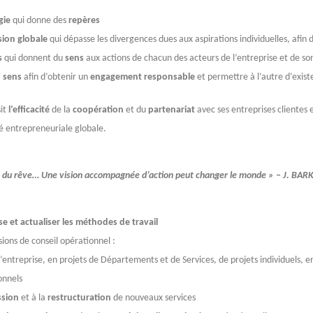
gie
qui donne des
repères
sion globale
qui dépasse les divergences dues aux aspirations individuelles, afin 
s
qui donnent du
sens
aux actions de chacun des acteurs de l’entreprise et de s
u sens
afin d’obtenir un
engagement responsable
et permettre à l’autre d’exist
sit
l’efficacité
de la
coopération
et du
partenariat
avec ses entreprises clientes 
é entrepreneuriale globale.
st du rêve… Une vision accompagnée d’action peut changer le monde » – J. BAR
se et actualiser les méthodes de travail
ons de conseil opérationnel :
’entreprise, en projets de Départements et de Services, de projets individuels, en
onnels
ssion
et à la
restructuration
de nouveaux services